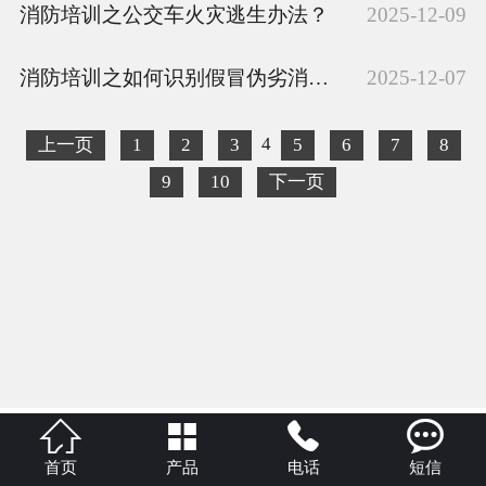
消防培训之公交车火灾逃生办法？
2025-12-09
消防培训之如何识别假冒伪劣消防产品？
2025-12-07
4
上一页
1
2
3
5
6
7
8
9
10
下一页




首页
产品
电话
短信