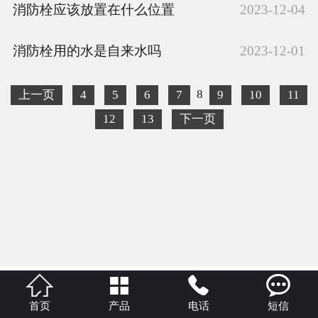
消防栓应该放置在什么位置
2023-12-04
消防栓用的水是自来水吗
2023-12-01
8
上一页
4
5
6
7
9
10
11
12
13
下一页




首页
产品
电话
短信